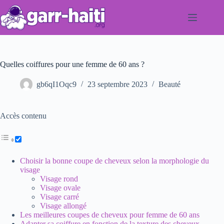
Passer
au
contenu
Quelles coiffures pour une femme de 60 ans ?
gb6qI1Oqc9
23 septembre 2023
Beauté
Accès contenu
Choisir la bonne coupe de cheveux selon la morphologie du
visage
Visage rond
Visage ovale
Visage carré
Visage allongé
Les meilleures coupes de cheveux pour femme de 60 ans
Adapter sa coiffure en fonction de la texture des cheveux