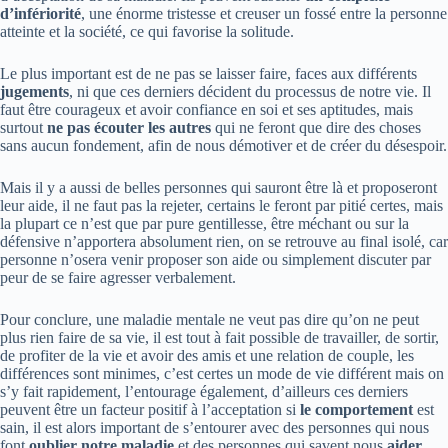
d’infériorité
, une énorme tristesse et creuser un fossé entre la personne
atteinte et la société, ce qui favorise la solitude.
Le plus important est de ne pas se laisser faire, faces aux différents
jugements
, ni que ces derniers décident du processus de notre vie. Il
faut être courageux et avoir confiance en soi et ses aptitudes, mais
surtout
ne pas écouter les autres
qui ne feront que dire des choses
sans aucun fondement, afin de nous démotiver et de créer du désespoir.
Mais il y a aussi de belles personnes qui sauront être là et proposeront
leur aide, il ne faut pas la rejeter, certains le feront par pitié certes, mais
la plupart ce n’est que par pure gentillesse, être méchant ou sur la
défensive n’apportera absolument rien, on se retrouve au final isolé, car
personne n’osera venir proposer son aide ou simplement discuter par
peur de se faire agresser verbalement.
Pour conclure, une maladie mentale ne veut pas dire qu’on ne peut
plus rien faire de sa vie, il est tout à fait possible de travailler, de sortir,
de profiter de la vie et avoir des amis et une relation de couple, les
différences sont minimes, c’est certes un mode de vie différent mais on
s’y fait rapidement, l’entourage également, d’ailleurs ces derniers
peuvent être un facteur positif à l’acceptation si
le comportement
est
sain, il est alors important de s’entourer avec des personnes qui nous
font
oublier notre maladie
et des personnes qui savent nous
aider