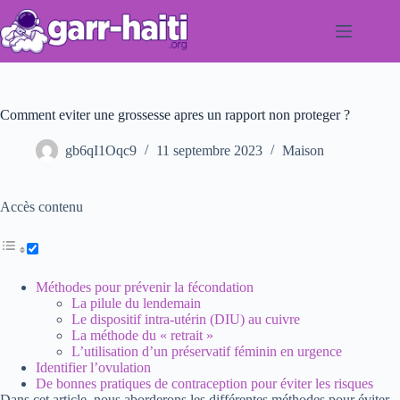
Passer
au
contenu
Comment eviter une grossesse apres un rapport non proteger ?
gb6qI1Oqc9
11 septembre 2023
Maison
Accès contenu
Méthodes pour prévenir la fécondation
La pilule du lendemain
Le dispositif intra-utérin (DIU) au cuivre
La méthode du « retrait »
L’utilisation d’un préservatif féminin en urgence
Identifier l’ovulation
De bonnes pratiques de contraception pour éviter les risques
Dans cet article, nous aborderons les différentes méthodes pour éviter