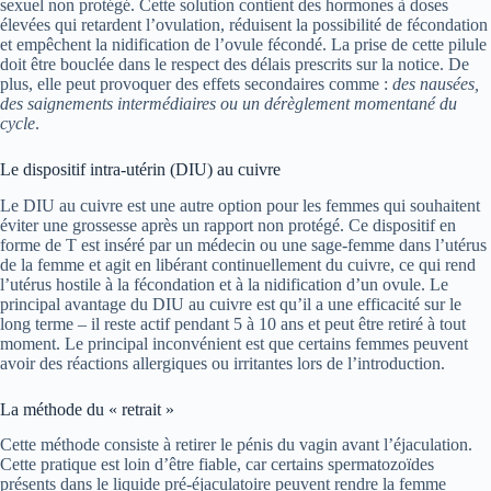
sexuel non protégé. Cette solution contient des hormones à doses
élevées qui retardent l’ovulation, réduisent la possibilité de fécondation
et empêchent la nidification de l’ovule fécondé. La prise de cette pilule
doit être bouclée dans le respect des délais prescrits sur la notice. De
plus, elle peut provoquer des effets secondaires comme :
des nausées,
des saignements intermédiaires ou un dérèglement momentané du
cycle
.
Le dispositif intra-utérin (DIU) au cuivre
Le DIU au cuivre est une autre option pour les femmes qui souhaitent
éviter une grossesse après un rapport non protégé. Ce dispositif en
forme de T est inséré par un médecin ou une sage-femme dans l’utérus
de la femme et agit en libérant continuellement du cuivre, ce qui rend
l’utérus hostile à la fécondation et à la nidification d’un ovule. Le
principal avantage du DIU au cuivre est qu’il a une efficacité sur le
long terme – il reste actif pendant 5 à 10 ans et peut être retiré à tout
moment. Le principal inconvénient est que certains femmes peuvent
avoir des réactions allergiques ou irritantes lors de l’introduction.
La méthode du « retrait »
Cette méthode consiste à retirer le pénis du vagin avant l’éjaculation.
Cette pratique est loin d’être fiable, car certains spermatozoïdes
présents dans le liquide pré-éjaculatoire peuvent rendre la femme